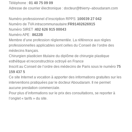
Téléphone :
01 40 75 09 09
Adresse de courrier électronique : docteur@thierry–aboudaram.com
Numéro professionnel d’inscription RPPS:
100039 27 042
Numéro de TVA intracommunautaire:
FR91402626915
Numéro SIRET :
402 626 915 00043
Numéro APE :
8622B
Membre d’une profession réglementée. La référence aux règles
professionnelles applicables sont celles du Conseil de l’ordre des
médecins français.
Chirurgien plasticien titulaire du diplôme de chirurgie plastique
esthétique et reconstructrice octroyé en France
Inscrit au Conseil de l’ordre des médecins de Paris sous le numéro
75
159 437 5
Ce site Internet a vocation à apporter des informations gratuites sur les
interventions pratiquées par le docteur Aboudaram. Il ne permet
aucune prestation commerciale.
Pour plus d’informations sur le prix des consultations, se reporter à
l’onglet « tarifs » du site.