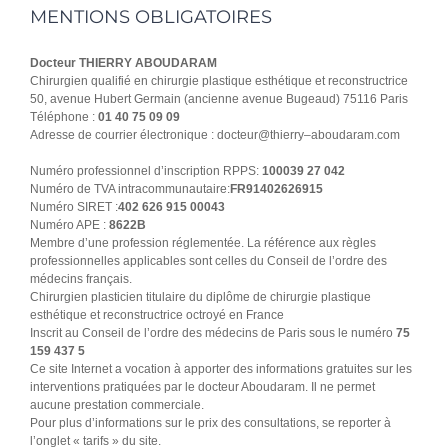
MENTIONS OBLIGATOIRES
Docteur THIERRY ABOUDARAM
Chirurgien qualifié en chirurgie plastique esthétique et reconstructrice
50, avenue Hubert Germain (ancienne avenue Bugeaud) 75116 Paris
Téléphone :
01 40 75 09 09
Adresse de courrier électronique : docteur@thierry–aboudaram.com
Numéro professionnel d’inscription RPPS:
100039 27 042
Numéro de TVA intracommunautaire:
FR91402626915
Numéro SIRET :
402 626 915 00043
Numéro APE :
8622B
Membre d’une profession réglementée. La référence aux règles
professionnelles applicables sont celles du Conseil de l’ordre des
médecins français.
Chirurgien plasticien titulaire du diplôme de chirurgie plastique
esthétique et reconstructrice octroyé en France
Inscrit au Conseil de l’ordre des médecins de Paris sous le numéro
75
159 437 5
Ce site Internet a vocation à apporter des informations gratuites sur les
interventions pratiquées par le docteur Aboudaram. Il ne permet
aucune prestation commerciale.
Pour plus d’informations sur le prix des consultations, se reporter à
l’onglet « tarifs » du site.