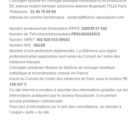
Chirurgien qualifié en chirurgie plastique esthétique et reconstructrice
50, avenue Hubert Germain (ancienne avenue Bugeaud) 75116 Paris
Téléphone :
01 40 75 09 09
Adresse de courrier électronique : docteur@thierry–aboudaram.com
Numéro professionnel d’inscription RPPS:
100039 27 042
Numéro de TVA intracommunautaire:
FR91402626915
Numéro SIRET :
402 626 915 00043
Numéro APE :
8622B
Membre d’une profession réglementée. La référence aux règles
professionnelles applicables sont celles du Conseil de l’ordre des
médecins français.
Chirurgien plasticien titulaire du diplôme de chirurgie plastique
esthétique et reconstructrice octroyé en France
Inscrit au Conseil de l’ordre des médecins de Paris sous le numéro
75
159 437 5
Ce site Internet a vocation à apporter des informations gratuites sur les
interventions pratiquées par le docteur Aboudaram. Il ne permet
aucune prestation commerciale.
Pour plus d’informations sur le prix des consultations, se reporter à
l’onglet « tarifs » du site.